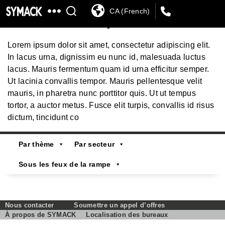
CA (French)
SYMACK
Data Science and Analytic
Lorem ipsum dolor sit amet, consectetur adipiscing elit.
In lacus urna, dignissim eu nunc id, malesuada luctus
lacus. Mauris fermentum quam id urna efficitur semper.
Ut lacinia convallis tempor. Mauris pellentesque velit
mauris, in pharetra nunc porttitor quis. Ut ut tempus
tortor, a auctor metus. Fusce elit turpis, convallis id risus
dictum, tincidunt co
Par thème
Par secteur
Sous les feux de la rampe
Nous contacter
Soumettre un appel d’offres
À propos de SYMACK
Localisation des bureaux