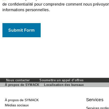
e
de confidentialité pour comprendre comment nous prévoyons
a
informations personnelles.
s
e
l
e
a
v
e
t
h
i
s
f
Nous contacter
Soumettre un appel d’offres
i
À propos de SYMACK
Localisation des bureaux
e
l
d
Services
À propos de SYMACK
e
Médias sociaux
Services profe