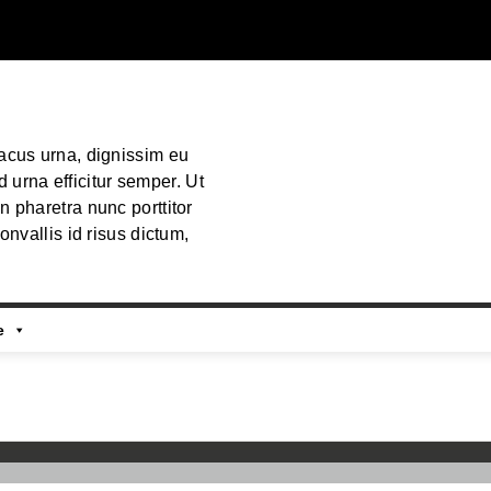
lacus urna, dignissim eu
urna efficitur semper. Ut
n pharetra nunc porttitor
convallis id risus dictum,
e