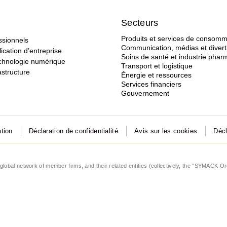
Secteurs
Produits et services de consomm
ssionnels
Communication, médias et diver
ication d’entreprise
Soins de santé et industrie pha
echnologie numérique
Transport et logistique
astructure
Énergie et ressources
Services financiers
Gouvernement
ation
Déclaration de confidentialité
Avis sur les cookies
Décl
lobal network of member firms, and their related entities (collectively, the “SYMACK Or