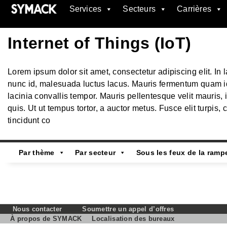
Services
Secteurs
Carrières
SYMACK
Internet of Things (IoT)
Lorem ipsum dolor sit amet, consectetur adipiscing elit. In 
nunc id, malesuada luctus lacus. Mauris fermentum quam id 
lacinia convallis tempor. Mauris pellentesque velit mauris, i
quis. Ut ut tempus tortor, a auctor metus. Fusce elit turpis, 
tincidunt co
Par thème
Par secteur
Sous les feux de la ramp
Nous contacter
Soumettre un appel d’offres
À propos de SYMACK
Localisation des bureaux